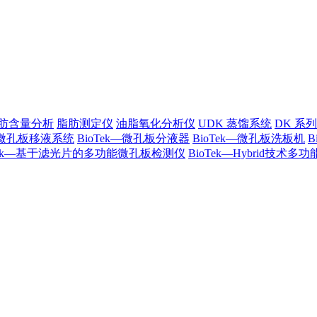
肪含量分析
脂肪测定仪
油脂氧化分析仪
UDK 蒸馏系统
DK 系
k—微孔板移液系统
BioTek—微孔板分液器
BioTek—微孔板洗板机
oTek—基于滤光片的多功能微孔板检测仪
BioTek—Hybrid技术