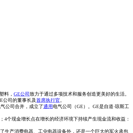
塑料，
GE公司
致力于通过多项技术和服务创造更美好的生活。
GE公司的董事长及
首席执行官
。
电气公司合并，成立了
通用
电气公司（GE）。GE是自道·琼斯工
团；4个现金增长点在增长的经济环境下持续产生现金流和收益：
繁多。它除了生产消费电器、工业电器设备外，还是一个巨大的军火承包