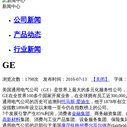
新闻中心
公司新闻
产品动态
行业新闻
GE
浏览次数：1798次 发布时间：2016-07-13
【关闭】
字体
美国通用电气公司（GE）是世界上最大的多元化服务性公司，
GE在全世界100多个国家开展业务，在全球拥有员工近300,000
通用电气公司的历史可追溯到
托马斯·爱迪生
，他于1878年创
业指数1896年设立以来唯一至今仍在指数榜上的公司。
7个发展引擎产生85%利润，消费者
金融集团
、商务融资集团、
高新材料
集团、消费与工业产品集团、设备服务集团、保险集
通用电气公司的总部位于美国
康涅狄格州
费尔菲尔德
市(fai