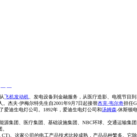
：
从
飞机发动机
、发电设备到金融服务，从医疗造影、电视节目到
人。杰夫·伊梅尔特先生自2001年9月7日起接替
杰克·韦尔奇
担任
立了爱迪生电灯公司。1892年，爱迪生电灯公司和
汤姆森
-休斯顿
能源集团、医疗集团、基础设施集团、NBC环球、交通运输集
团。
rfield, CT)。这家公司的电工产品技术比较成熟，产品品种