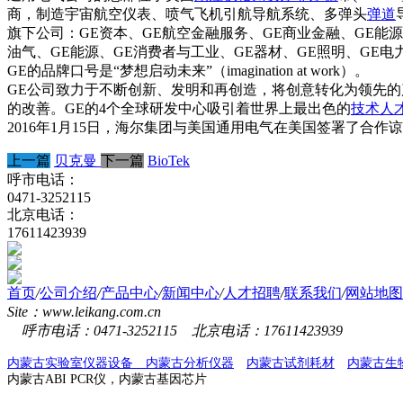
商，制造宇宙航空仪表、喷气飞机引航导航系统、多弹头
弹道
旗下公司：GE资本、GE航空金融服务、GE商业金融、GE能源
油气、GE能源、GE消费者与工业、GE器材、GE照明、GE电
GE的品牌口号是“梦想启动未来”（imagination at work）。
GE公司致力于不断创新、发明和再创造，将创意转化为领先的
的改善。GE的4个全球研发中心吸引着世界上最出色的
技术人
2016年1月15日，海尔集团与美国通用电气在美国签署了合作
上一篇
贝克曼
下一篇
BioTek
呼市电话：
0471-3252115
北京电话：
17611423939
首页
/
公司介绍
/
产品中心
/
新闻中心
/
人才招聘
/
联系我们
/
网站地图
Site：www.leikang.com.cn
呼市电话：0471-3252115 北京电话：17611423939
内蒙古实验室仪器设备
内蒙古分析仪器
内蒙古试剂耗材
内蒙古生
内蒙古ABI PCR仪，内蒙古基因芯片