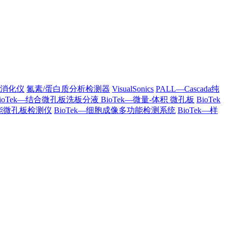
列消化仪
氮素/蛋白质分析检测器
VisualSonics
PALL—Cascada纯
BioTek—结合微孔板洗板分液
BioTek—微量-体积 微孔板
BioTek
多功能微孔板检测仪
BioTek—细胞成像多功能检测系统
BioTek—样