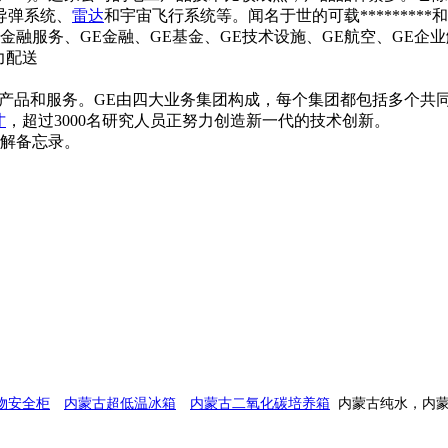
导弹系统、
雷达
和宇宙飞行系统等。闻名于世的可载*********
金融服务、GE金融、GE基金、GE技术设施、GE航空、GE企业
力配送
产品和服务。GE由四大业务集团构成，每个集团都包括多个共
才
，超过3000名研究人员正努力创造新一代的技术创新。
谅解备忘录。
物安全柜
内蒙古超低温冰箱
内蒙古二氧化碳培养箱
内蒙古纯水，内蒙