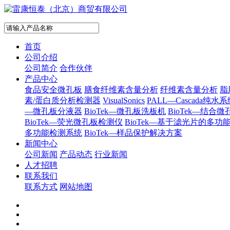
首页
公司介绍
公司简介
合作伙伴
产品中心
食品安全微孔板
膳食纤维素含量分析
纤维素含量分析
脂
素/蛋白质分析检测器
VisualSonics
PALL—Cascada纯水
—微孔板分液器
BioTek—微孔板洗板机
BioTek—结合
BioTek—荧光微孔板检测仪
BioTek—基于滤光片的多
多功能检测系统
BioTek—样品保护解决方案
新闻中心
公司新闻
产品动态
行业新闻
人才招聘
联系我们
联系方式
网站地图