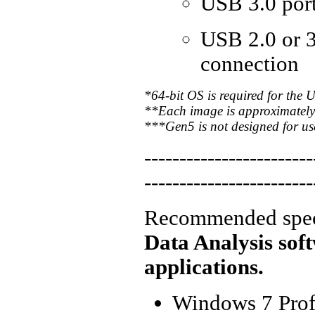
USB 3.0 port
USB 2.0 or 3
connection
*
64-bit OS is required for the
**Each image is approximately 2
***Gen5 is not designed for us
------------------------
------------------------
Recommended specif
Data Analysis sof
applications.
Windows 7 Prof