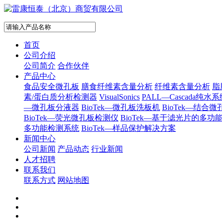
首页
公司介绍
公司简介
合作伙伴
产品中心
食品安全微孔板
膳食纤维素含量分析
纤维素含量分析
脂
素/蛋白质分析检测器
VisualSonics
PALL—Cascada纯水
—微孔板分液器
BioTek—微孔板洗板机
BioTek—结合
BioTek—荧光微孔板检测仪
BioTek—基于滤光片的多
多功能检测系统
BioTek—样品保护解决方案
新闻中心
公司新闻
产品动态
行业新闻
人才招聘
联系我们
联系方式
网站地图