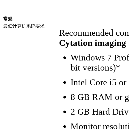
常规
最低计算机系统要求
Recommended compu
Cytation imaging 
Windows 7 Profe
bit versions)*
Intel Core i5 or
8 GB RAM or gr
2 GB Hard Drive
Monitor resolut