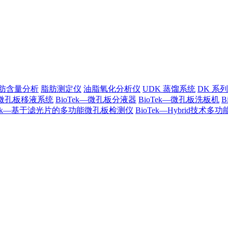
肪含量分析
脂肪测定仪
油脂氧化分析仪
UDK 蒸馏系统
DK 系
k—微孔板移液系统
BioTek—微孔板分液器
BioTek—微孔板洗板机
oTek—基于滤光片的多功能微孔板检测仪
BioTek—Hybrid技术