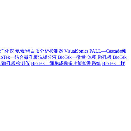
列消化仪
氮素/蛋白质分析检测器
VisualSonics
PALL—Cascada纯
BioTek—结合微孔板洗板分液
BioTek—微量-体积 微孔板
BioTek
多功能微孔板检测仪
BioTek—细胞成像多功能检测系统
BioTek—样